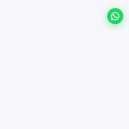
Üsküdar
0532 229 96 68
WhatsApp Destek
Bize Mesaj At
KURUMSAL
PROFESYONEL TEMİZLİK
PROFESYONEL YIKAMA
PROFESYONEL İLAÇLAMA