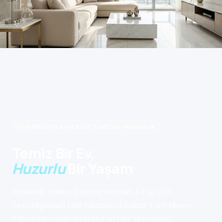
İSTANBUL'UN GÜVENILIR TEMIZLIK MARKASI
Temiz Bir Ev,
Huzurlu
Bir Yaşam
Güvenilir Kadro, Eksiksiz Hizmet: Ev ve Ofis
Temizliğinden Halı Yıkamaya Kadar Tüm Hijyen
İhtiyaçlarınızda İstanbul'un Her Yerindeyiz.