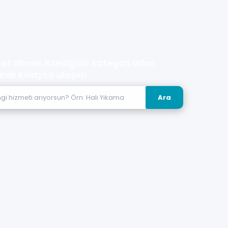
et almak istediğiniz kategori adını
rak kolayca ulaşın!
Ara