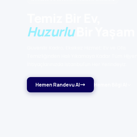
Temiz Bir Ev,
Huzurlu
Bir Yaşam
Güvenilir Kadro, Eksiksiz Hizmet: Ev ve Ofis
Temizliğinden Halı Yıkamaya Kadar Tüm Hijye
İhtiyaçlarınızda İstanbul'un Her Yerindeyiz.
Hemen Randevu Al
Hemen Bilgi Al