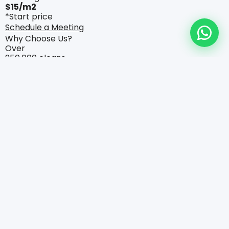
$15/m2
*Start price
Schedule a Meeting
Why Choose Us?
Over
250,000 cleans
Our microfiber cloths, which capture dust and dirt
rather than move it around, last longer than
traditional cotton.
100%
Satisfaction
A money-back guarantee, also known as a
satisfaction guarantee, if a buyer is not satisfied with a
product or service.
Eco-Friendly
Cleaning Products
Because indoor pollution rates are typically higher
than outdoor pollution rates, we take dust removal
seriously.
Cost
Effective